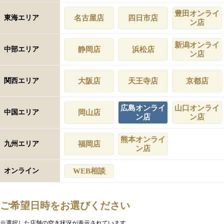
豊田オンライ
東海エリア
名古屋店
四日市店
ン店
新潟オンライ
中部エリア
静岡店
浜松店
ン店
関西エリア
大阪店
天王寺店
京都店
広島オンライ
山口オンライ
中国エリア
岡山店
ン店
ン店
熊本オンライ
九州エリア
福岡店
ン店
オンライン
WEB相談
ご希望日時をお選びください
※選択した店舗の空き状況が表示されています。