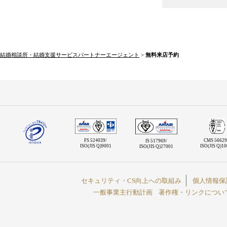
結婚相談所・結婚支援サービスパートナーエージェント
>
無料来店予約
FS 524039/
CMS 56629
IS 517969/
ISO(JIS Q)9001
ISO(JIS Q)1
ISO(JIS Q)27001
セキュリティ・CS向上への取組み
個人情報保
一般事業主行動計画
著作権・リンクについ