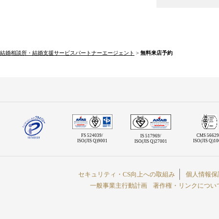
結婚相談所・結婚支援サービスパートナーエージェント
>
無料来店予約
FS 524039/
CMS 56629
IS 517969/
ISO(JIS Q)9001
ISO(JIS Q)1
ISO(JIS Q)27001
セキュリティ・CS向上への取組み
個人情報保
一般事業主行動計画
著作権・リンクについ