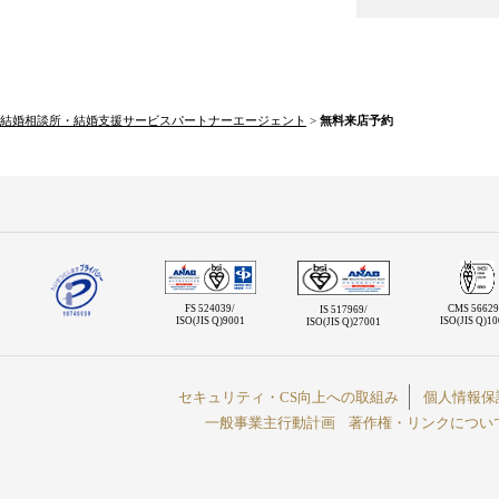
結婚相談所・結婚支援サービスパートナーエージェント
>
無料来店予約
FS 524039/
CMS 56629
IS 517969/
ISO(JIS Q)9001
ISO(JIS Q)1
ISO(JIS Q)27001
セキュリティ・CS向上への取組み
個人情報保
一般事業主行動計画
著作権・リンクについ