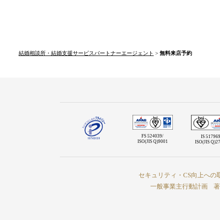
結婚相談所・結婚支援サービスパートナーエージェント
>
無料来店予約
FS 524039/
IS 517969
ISO(JIS Q)9001
ISO(JIS Q)2
セキュリティ・CS向上への
一般事業主行動計画
著