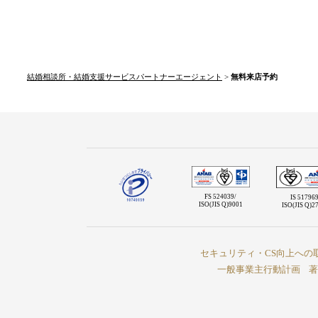
結婚相談所・結婚支援サービスパートナーエージェント
>
無料来店予約
FS 524039/
IS 517969
ISO(JIS Q)9001
ISO(JIS Q)2
セキュリティ・CS向上への
一般事業主行動計画
著