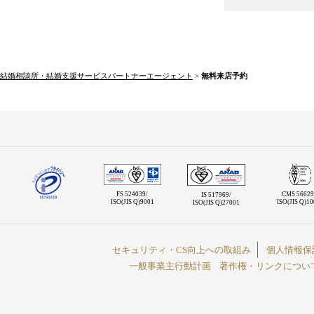
結婚相談所・結婚支援サービスパートナーエージェント
>
無料来店予約
FS 524039/
CMS 56629
IS 517969/
ISO(JIS Q)9001
ISO(JIS Q)1
ISO(JIS Q)27001
セキュリティ・CS向上への取組み
個人情報保
一般事業主行動計画
著作権・リンクについ