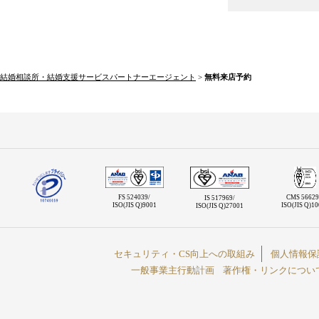
結婚相談所・結婚支援サービスパートナーエージェント
>
無料来店予約
FS 524039/
CMS 56629
IS 517969/
ISO(JIS Q)9001
ISO(JIS Q)1
ISO(JIS Q)27001
セキュリティ・CS向上への取組み
個人情報保
一般事業主行動計画
著作権・リンクについ