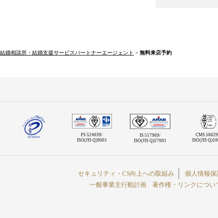
結婚相談所・結婚支援サービスパートナーエージェント
>
無料来店予約
FS 524039/
CMS 56629
IS 517969/
ISO(JIS Q)9001
ISO(JIS Q)1
ISO(JIS Q)27001
セキュリティ・CS向上への取組み
個人情報保
一般事業主行動計画
著作権・リンクについ