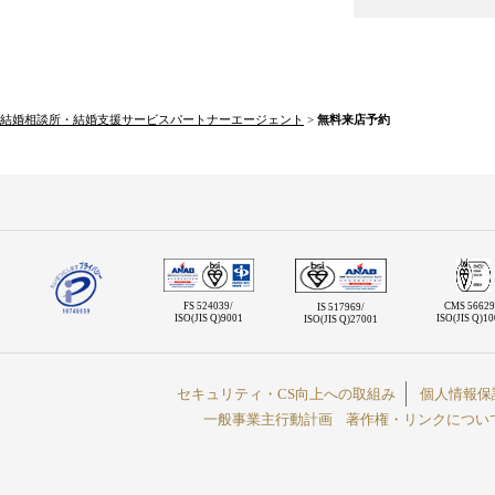
結婚相談所・結婚支援サービスパートナーエージェント
>
無料来店予約
FS 524039/
CMS 56629
IS 517969/
ISO(JIS Q)9001
ISO(JIS Q)1
ISO(JIS Q)27001
セキュリティ・CS向上への取組み
個人情報保
一般事業主行動計画
著作権・リンクについ