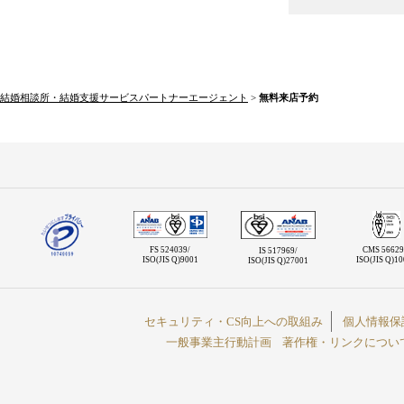
結婚相談所・結婚支援サービスパートナーエージェント
>
無料来店予約
FS 524039/
CMS 56629
IS 517969/
ISO(JIS Q)9001
ISO(JIS Q)1
ISO(JIS Q)27001
セキュリティ・CS向上への取組み
個人情報保
一般事業主行動計画
著作権・リンクについ