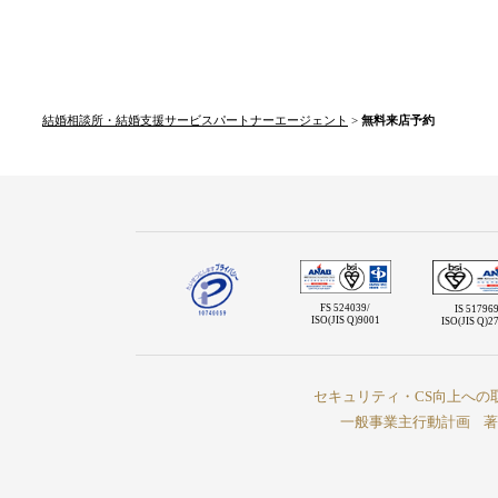
結婚相談所・結婚支援サービスパートナーエージェント
>
無料来店予約
FS 524039/
IS 517969
ISO(JIS Q)9001
ISO(JIS Q)2
セキュリティ・CS向上への
一般事業主行動計画
著