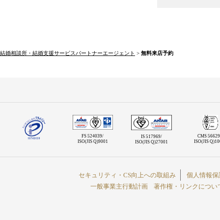
結婚相談所・結婚支援サービスパートナーエージェント
>
無料来店予約
FS 524039/
CMS 56629
IS 517969/
ISO(JIS Q)9001
ISO(JIS Q)1
ISO(JIS Q)27001
セキュリティ・CS向上への取組み
個人情報保
一般事業主行動計画
著作権・リンクについ