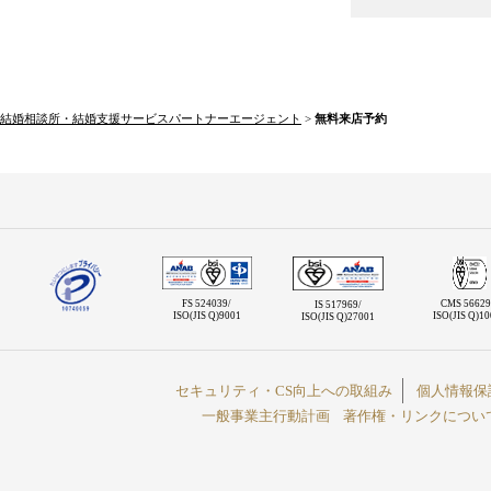
結婚相談所・結婚支援サービスパートナーエージェント
>
無料来店予約
FS 524039/
CMS 56629
IS 517969/
ISO(JIS Q)9001
ISO(JIS Q)1
ISO(JIS Q)27001
セキュリティ・CS向上への取組み
個人情報保
一般事業主行動計画
著作権・リンクについ