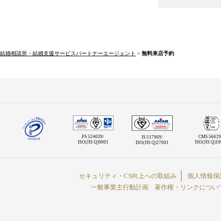
結婚相談所・結婚支援サービスパートナーエージェント
>
無料来店予約
FS 524039/
CMS 56629
IS 517969/
ISO(JIS Q)9001
ISO(JIS Q)1
ISO(JIS Q)27001
セキュリティ・CS向上への取組み
個人情報保
一般事業主行動計画
著作権・リンクについ