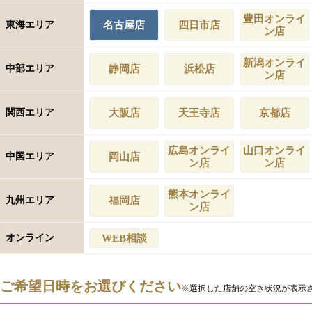
豊田オンライ
東海エリア
名古屋店
四日市店
ン店
新潟オンライ
中部エリア
静岡店
浜松店
ン店
関西エリア
大阪店
天王寺店
京都店
広島オンライ
山口オンライ
中国エリア
岡山店
ン店
ン店
熊本オンライ
九州エリア
福岡店
ン店
オンライン
WEB相談
ご希望日時をお選びください
※選択した店舗の空き状況が表示