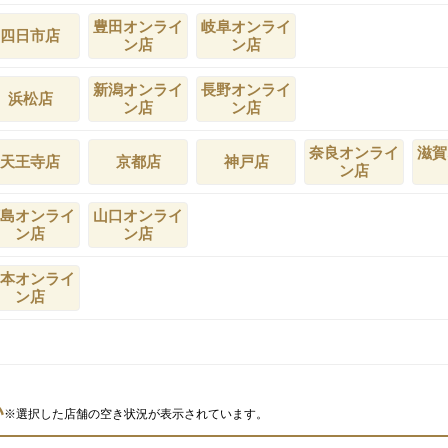
豊田オンライ
岐阜オンライ
四日市店
ン店
ン店
新潟オンライ
長野オンライ
浜松店
ン店
ン店
奈良オンライ
滋賀
天王寺店
京都店
神戸店
ン店
島オンライ
山口オンライ
ン店
ン店
本オンライ
ン店
い
※選択した店舗の空き状況が表示されています。