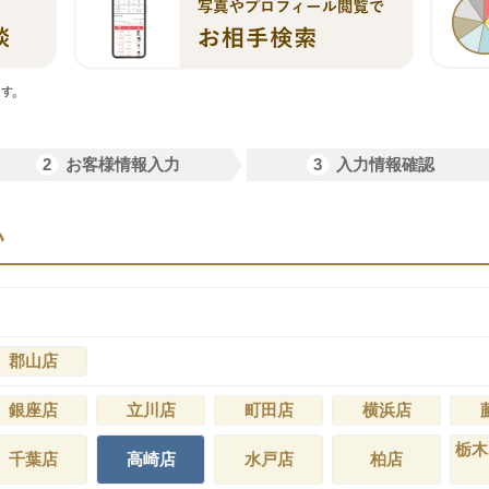
2
3
お客様情報入力
入力情報確認
い
郡山店
銀座店
立川店
町田店
横浜店
栃木
千葉店
高崎店
水戸店
柏店