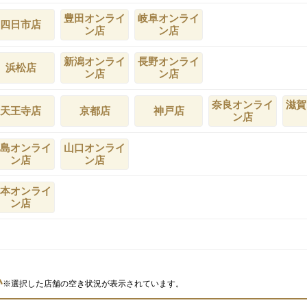
豊田オンライ
岐阜オンライ
四日市店
ン店
ン店
新潟オンライ
長野オンライ
浜松店
ン店
ン店
奈良オンライ
滋賀
天王寺店
京都店
神戸店
ン店
島オンライ
山口オンライ
ン店
ン店
本オンライ
ン店
い
※選択した店舗の空き状況が表示されています。