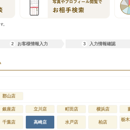
2
3
お客様情報入力
入力情報確認
い
郡山店
銀座店
立川店
町田店
横浜店
栃木
千葉店
高崎店
水戸店
柏店