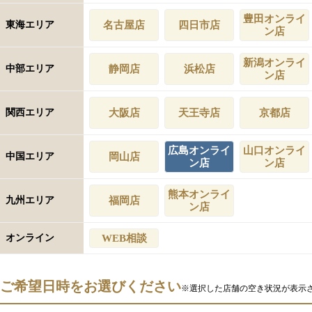
豊田オンライ
東海エリア
名古屋店
四日市店
ン店
新潟オンライ
中部エリア
静岡店
浜松店
ン店
関西エリア
大阪店
天王寺店
京都店
広島オンライ
山口オンライ
中国エリア
岡山店
ン店
ン店
熊本オンライ
九州エリア
福岡店
ン店
オンライン
WEB相談
ご希望日時をお選びください
※選択した店舗の空き状況が表示