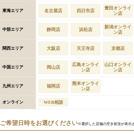
豊田オンライ
東海エリア
名古屋店
四日市店
ン店
新潟オンライ
中部エリア
静岡店
浜松店
ン店
関西エリア
大阪店
天王寺店
京都店
広島オンライ
山口オンライ
中国エリア
岡山店
ン店
ン店
熊本オンライ
九州エリア
福岡店
ン店
オンライン
WEB相談
ご希望日時をお選びください
※選択した店舗の空き状況が表示