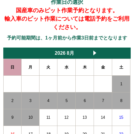
作業日の選択
国産車のみピット作業予約となります。
輸入車のピット作業については電話予約をご利用
ください。
予約可能期間は、1ヶ月前から作業3日前までとなります
2026 8月
日
月
火
水
木
金
土
1
2
3
4
5
6
7
8
9
10
11
12
13
14
15