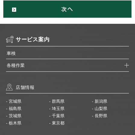
サービス案内
車検
各種作業
店舗情報
- 宮城県
- 群馬県
- 新潟県
- 福島県
- 埼玉県
- 山梨県
- 茨城県
- 千葉県
- 長野県
- 栃木県
- 東京都