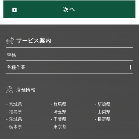
サービス案内
車検
各種作業
店舗情報
- 宮城県
- 群馬県
- 新潟県
- 福島県
- 埼玉県
- 山梨県
- 茨城県
- 千葉県
- 長野県
- 栃木県
- 東京都