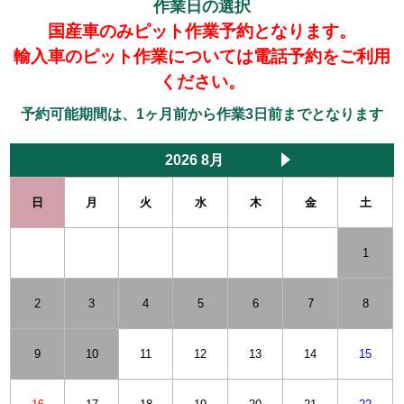
作業日の選択
国産車のみピット作業予約となります。
輸入車のピット作業については電話予約をご利用
ください。
予約可能期間は、1ヶ月前から作業3日前までとなります
2026 8月
日
月
火
水
木
金
土
1
2
3
4
5
6
7
8
9
10
11
12
13
14
15