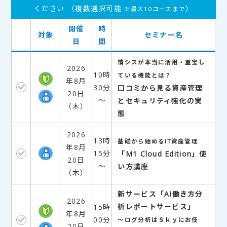
ください （複数選択可能
）
※最大10コースまで
開催
時
対象
セミナー名
日
間
情シスが本当に活用・重宝し
2026
10時
ている機能とは？
年8月
30分
口コミから見る資産管理
20日
～
とセキュリティ強化の実
（木）
態
2026
13時
基礎から始めるIT資産管理
年8月
15分
「M1 Cloud Edition」使
20日
～
い方講座
（木）
新サービス「AI働き方分
2026
析レポートサービス」
15時
年8月
00分
～ログ分析はＳｋｙにお任
20日