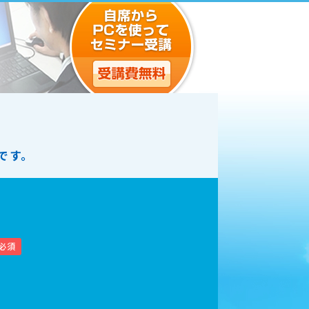
です。
必須
。