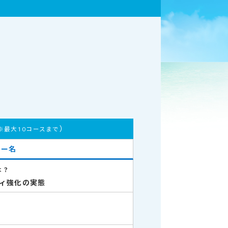
）
※最大10コースまで
ナー名
は？
ィ強化の実態