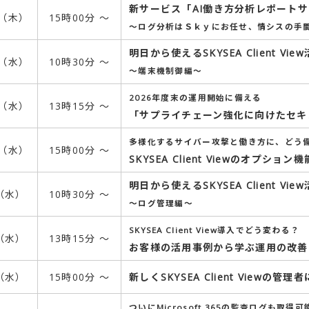
新サービス「AI働き方分析レポート
日（木）
15時00分 ～
～ログ分析はＳｋｙにお任せ、情シスの手
明日から使えるSKYSEA Client Vie
日（水）
10時30分 ～
～端末機制御編～
2026年度末の運用開始に備える
日（水）
13時15分 ～
「サプライチェーン強化に向けたセキ
多様化するサイバー攻撃と働き方に、どう
日（水）
15時00分 ～
SKYSEA Client Viewのオプ
明日から使えるSKYSEA Client Vie
日（水）
10時30分 ～
～ログ管理編～
SKYSEA Client View導入でどう変わる？
日（水）
13時15分 ～
お客様の活用事例から学ぶ運用の改善
日（水）
15時00分 ～
新しくSKYSEA Client Viewの
ついにMicrosoft 365の監査ログも取得可