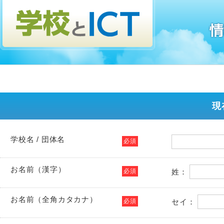
現
学校名 / 団体名
必須
お名前（漢字）
必須
姓：
お名前（全角カタカナ）
必須
セイ：