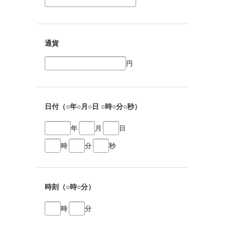
通貨
円
日付（○年○月○日 ○時○分○秒）
年
月
日
時
分
秒
時刻（○時○分）
時
分