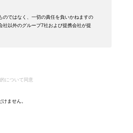
ものではなく、一切の責任を負いかねますの
会社以外のグループ7社および提携会社が提
います。
、税務、あるいは会計上の十分性、適切性、
式会社では顧問契約の締結を前提に、事業承
的について同意
株式会社等の不動産会社が行います。
だけません。