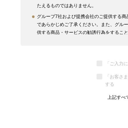
たえるものではありません。
グループ7社および提携会社のご提供する商
であらかじめご了承ください。また、グルー
供する商品・サービスの勧誘行為をするこ
グループ7社および提携会社を紹介するにあ
グループ7社の職員は、お客さまに対し、法
有効・妥当性についていかなる見解も示す
「ご入力に
継計画作成サポートや税務・法務面でのサ
「お客さま
不動産取引に係わる個別の商品・サービス
する
お申し込みいただきましたお問い合わせ、
上記すべ