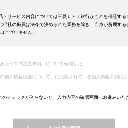
品・サービス内容については三菱ＵＦＪ銀行がこれを保証する
プ7社の職員は法令で決められた業務を除き、自身が所属する
とはございません。
たって、お客さまより情報共有の同意書をいただくことがござ
律、税務、あるいは会計上の助言を供するものではなく、法律
ものではありませんが、三菱ＵＦＪウェルスアドバイザーズ株
あたっての注意事項」について確認した
ポートを行います。
の個人情報保護について」に記載されている個人情報の利用目
の提供は三菱ＵＦＪ信託銀行株式会社、三菱ＵＦＪ不動産販売
ご相談について、ご希望にそえない場合がございます。
てのチェックが入らないと、入力内容の確認画面へお進みいた