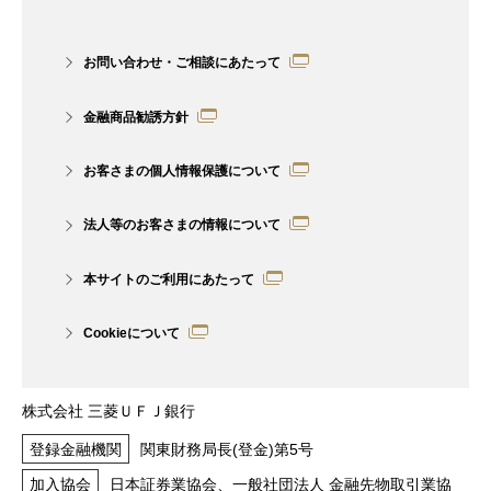
かじめご了承ください。また、グループ
7社の職員は法令で決められた業務を除
お問い合わせ・ご相談にあたって
き、自身が所属する会社以外のグループ
金融商品勧誘方針
7社および提携会社が提供する商品・サ
ービスの勧誘行為をすることはございま
お客さまの個人情報保護について
せん。
法人等のお客さまの情報について
グループ7社および提携会社を紹介する
にあたって、お客さまより情報共有の同
本サイトのご利用にあたって
意書をいただくことがございます。
Cookieについて
グループ7社の職員は、お客さまに対
し、法律、税務、あるいは会計上の助言
株式会社 三菱ＵＦＪ銀行
を供するものではなく、法律、税務、あ
登録金融機関
関東財務局長(登金)第5号
るいは会計上の十分性、適切性、有効・
加入協会
日本証券業協会、一般社団法人 金融先物取引業協