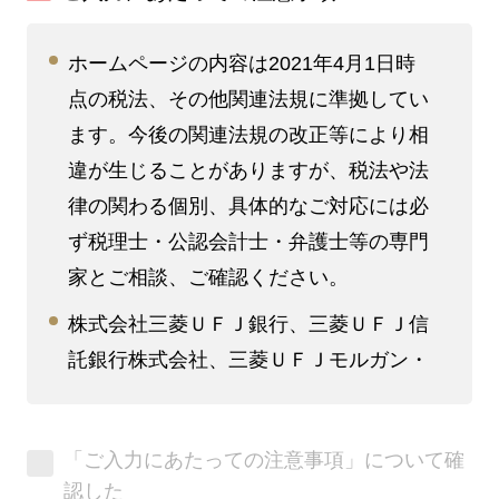
ホームページの内容は2021年4月1日時
点の税法、その他関連法規に準拠してい
ます。今後の関連法規の改正等により相
違が生じることがありますが、税法や法
律の関わる個別、具体的なご対応には必
ず税理士・公認会計士・弁護士等の専門
家とご相談、ご確認ください。
株式会社三菱ＵＦＪ銀行、三菱ＵＦＪ信
託銀行株式会社、三菱ＵＦＪモルガン・
スタンレー証券株式会社、三菱ＵＦＪウ
ェルスアドバイザーズ株式会社、三菱Ｕ
「ご入力にあたっての注意事項」について確
ＦＪリサーチ&コンサルティング株式会
認した