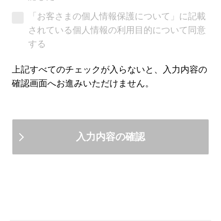
社、三菱ＵＦＪ不動産販売株式会社、三
「お客さまの個人情報保護について」に記載
菱ＨＣキャピタル株式会社の7社（以
されている個人情報の利用目的について同意
下、グループ7社）は別法人であり、各
する
社によりお客さまにご提供できる商品・
サービスは異なります。
上記すべてのチェックが入らないと、入力内容の
確認画面へお進みいただけません。
お客さまが三菱ＵＦＪ銀行に対して、グ
ループ7社の紹介を依頼するか否かが、
お客さまと三菱ＵＦＪ銀行とのお取引
（預金、融資等）に何ら影響をあたえる
ものではありません。
グループ7社および提携会社のご提供す
る商品・サービス内容については三菱Ｕ
ＦＪ銀行がこれを保証するものではな
く、一切の責任を負いかねますのであら