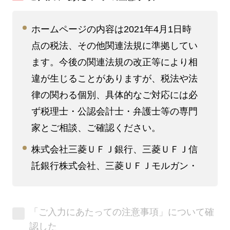
ホームページの内容は2021年4月1日時
点の税法、その他関連法規に準拠してい
ます。今後の関連法規の改正等により相
違が生じることがありますが、税法や法
律の関わる個別、具体的なご対応には必
ず税理士・公認会計士・弁護士等の専門
家とご相談、ご確認ください。
株式会社三菱ＵＦＪ銀行、三菱ＵＦＪ信
託銀行株式会社、三菱ＵＦＪモルガン・
スタンレー証券株式会社、三菱ＵＦＪウ
ェルスアドバイザーズ株式会社、三菱Ｕ
「ご入力にあたっての注意事項」について確
ＦＪリサーチ&コンサルティング株式会
認した