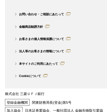
かじめご了承ください。また、グループ
7社の職員は法令で決められた業務を除
お問い合わせ・ご相談にあたって
き、自身が所属する会社以外のグループ
金融商品勧誘方針
7社および提携会社が提供する商品・サ
ービスの勧誘行為をすることはございま
お客さまの個人情報保護について
せん。
法人等のお客さまの情報について
グループ7社および提携会社を紹介する
にあたって、お客さまより情報共有の同
本サイトのご利用にあたって
意書をいただくことがございます。
Cookieについて
グループ7社の職員は、お客さまに対
し、法律、税務、あるいは会計上の助言
株式会社 三菱ＵＦＪ銀行
を供するものではなく、法律、税務、あ
登録金融機関
関東財務局長(登金)第5号
るいは会計上の十分性、適切性、有効・
加入協会
日本証券業協会、一般社団法人 金融先物取引業協