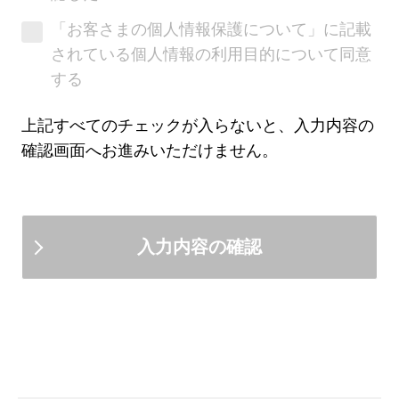
社、三菱ＵＦＪ不動産販売株式会社、三
「お客さまの個人情報保護について」に記載
菱ＨＣキャピタル株式会社の7社（以
されている個人情報の利用目的について同意
下、グループ7社）は別法人であり、各
する
社によりお客さまにご提供できる商品・
サービスは異なります。
上記すべてのチェックが入らないと、入力内容の
確認画面へお進みいただけません。
お客さまが三菱ＵＦＪ銀行に対して、グ
ループ7社の紹介を依頼するか否かが、
お客さまと三菱ＵＦＪ銀行とのお取引
（預金、融資等）に何ら影響をあたえる
ものではありません。
グループ7社および提携会社のご提供す
る商品・サービス内容については三菱Ｕ
ＦＪ銀行がこれを保証するものではな
く、一切の責任を負いかねますのであら