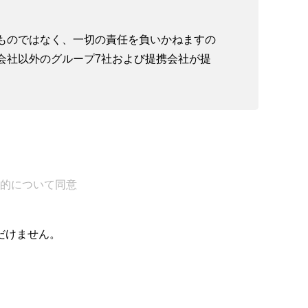
ものではなく、一切の責任を負いかねますの
会社以外のグループ7社および提携会社が提
います。
、税務、あるいは会計上の十分性、適切性、
式会社では顧問契約の締結を前提に、事業承
的について同意
株式会社等の不動産会社が行います。
だけません。