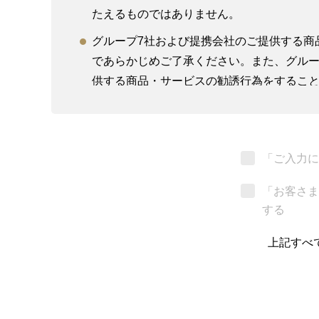
たえるものではありません。
グループ7社および提携会社のご提供する商
であらかじめご了承ください。また、グルー
供する商品・サービスの勧誘行為をするこ
グループ7社および提携会社を紹介するにあ
グループ7社の職員は、お客さまに対し、法
有効・妥当性についていかなる見解も示す
「ご入力に
継計画作成サポートや税務・法務面でのサ
「お客さま
不動産取引に係わる個別の商品・サービス
する
お申し込みいただきましたお問い合わせ、
上記すべ