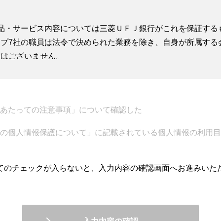
品・サービス内容については三菱ＵＦＪ銀行がこれを保証する
プ7社の職員は法令で決められた業務を除き、自身が所属する
とはございません。
たって、お客さまより情報共有の同意書をいただくことがござ
律、税務、あるいは会計上の助言を供するものではなく、法律
ものではありませんが、三菱ＵＦＪウェルスアドバイザーズ株
あたっての注意事項」について確認した
ポートを行います。
の個人情報保護について」に記載されている個人情報の利用目
の提供は三菱ＵＦＪ信託銀行株式会社、三菱ＵＦＪ不動産販売
ご相談について、ご希望にそえない場合がございます。
てのチェックが入らないと、入力内容の確認画面へお進みいた