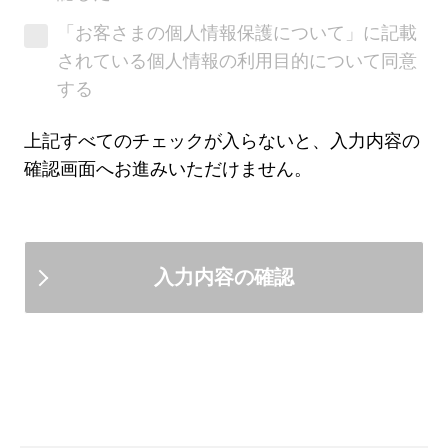
社、三菱ＵＦＪ不動産販売株式会社、三
「お客さまの個人情報保護について」に記載
菱ＨＣキャピタル株式会社の7社（以
されている個人情報の利用目的について同意
下、グループ7社）は別法人であり、各
する
社によりお客さまにご提供できる商品・
サービスは異なります。
上記すべてのチェックが入らないと、入力内容の
確認画面へお進みいただけません。
お客さまが三菱ＵＦＪ銀行に対して、グ
ループ7社の紹介を依頼するか否かが、
お客さまと三菱ＵＦＪ銀行とのお取引
（預金、融資等）に何ら影響をあたえる
ものではありません。
グループ7社および提携会社のご提供す
る商品・サービス内容については三菱Ｕ
ＦＪ銀行がこれを保証するものではな
く、一切の責任を負いかねますのであら