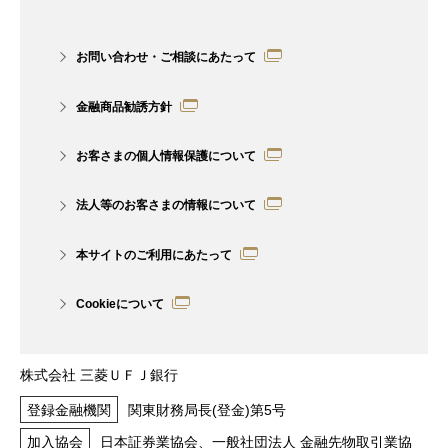
かじめご了承ください。また、グループ
7社の職員は法令で決められた業務を除
お問い合わせ・ご相談にあたって
き、自身が所属する会社以外のグループ
金融商品勧誘方針
7社および提携会社が提供する商品・サ
ービスの勧誘行為をすることはございま
お客さまの個人情報保護について
せん。
法人等のお客さまの情報について
グループ7社および提携会社を紹介する
にあたって、お客さまより情報共有の同
本サイトのご利用にあたって
意書をいただくことがございます。
Cookieについて
グループ7社の職員は、お客さまに対
し、法律、税務、あるいは会計上の助言
株式会社 三菱ＵＦＪ銀行
を供するものではなく、法律、税務、あ
登録金融機関
関東財務局長(登金)第5号
るいは会計上の十分性、適切性、有効・
加入協会
日本証券業協会、一般社団法人 金融先物取引業協