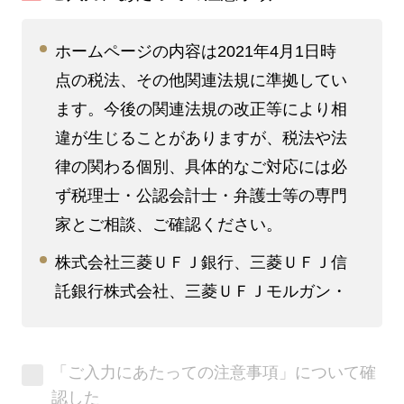
ホームページの内容は2021年4月1日時
点の税法、その他関連法規に準拠してい
ます。今後の関連法規の改正等により相
違が生じることがありますが、税法や法
律の関わる個別、具体的なご対応には必
ず税理士・公認会計士・弁護士等の専門
家とご相談、ご確認ください。
株式会社三菱ＵＦＪ銀行、三菱ＵＦＪ信
託銀行株式会社、三菱ＵＦＪモルガン・
スタンレー証券株式会社、三菱ＵＦＪウ
ェルスアドバイザーズ株式会社、三菱Ｕ
「ご入力にあたっての注意事項」について確
ＦＪリサーチ&コンサルティング株式会
認した