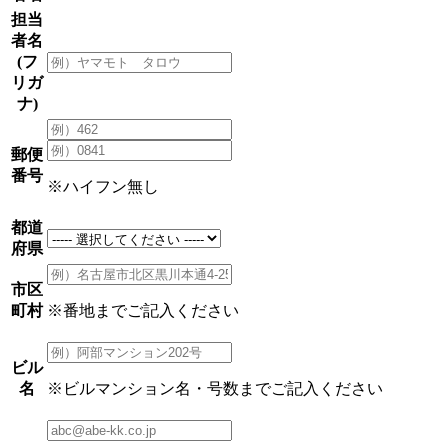
担当
者名
(フ
リガ
ナ)
郵便
番号
※ハイフン無し
都道
府県
市区
町村
※番地までご記入ください
ビル
名
※ビルマンション名・号数までご記入ください