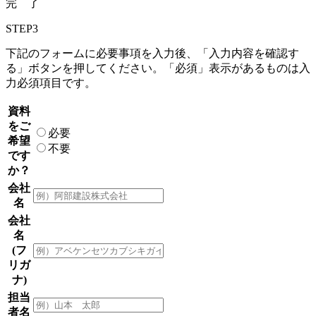
完 了
STEP3
下記のフォームに必要事項を入力後、「入力内容を確認す
る」ボタンを押してください。「必須」表示があるものは入
力必須項目です。
資料
をご
必要
希望
不要
です
か？
会社
名
会社
名
(フ
リガ
ナ)
担当
者名