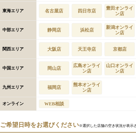
豊田オンライ
東海エリア
名古屋店
四日市店
ン店
新潟オンライ
中部エリア
静岡店
浜松店
ン店
関西エリア
大阪店
天王寺店
京都店
広島オンライ
山口オンライ
中国エリア
岡山店
ン店
ン店
熊本オンライ
九州エリア
福岡店
ン店
オンライン
WEB相談
ご希望日時をお選びください
※選択した店舗の空き状況が表示